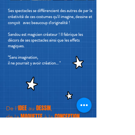
Ses spectacles se différencient des autres de par la
créativité de ces costumes qu'il imagine, dessine et
conçoit avec beaucoup d'originalité !
Sandou est magicien créateur ! Il fabrique les
décors de ses spectacles ainsi que les effets
magiques.
"Sans imagination,
il ne pourrait y avoir création... "
IDEE
DESSIN
De l'
au
,
MAQUETTE
CONCEPTION
de la
à la
...