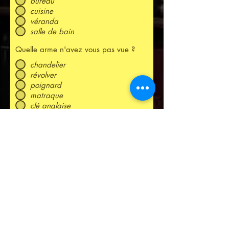
bureau
cuisine
véranda
salle de bain
Quelle arme n'avez vous pas vue ?
chandelier
révolver
poignard
matraque
clé anglaise
corde
D'après vous, qui est l'assassin ?
Mme LEBLANC
Professeur VIOLET
Colonel MOUTARDE
Docteur OLIVE
Mme PERVANCHE
Mlle ROSE