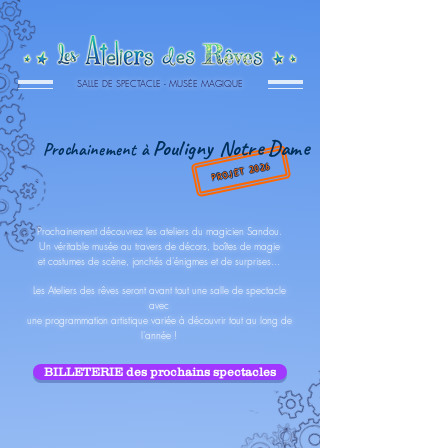
SALLE DE SPECTACLE - MUSÉE MAGIQUE
Pouligny Notre Dame
Prochainement à
PROJET 2026
Prochainement découvrez les ateliers du magicien Sandou.
Un véritable musée au travers de décors,
boîtes de magie
et costumes de scène, jonchés d'énigmes et de surprises...
Les Ateliers des rêves seront avant tout une salle de spectacle
avec
une programmation artistique variée à découvrir tout au long de
l'année !
BILLETERIE des prochains spectacles