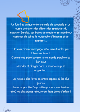
Un futur lieu unique entre une salle de spectacle et un
musée au travers des décors des spectacles du
magicien Sandou, ses boîtes de magie et ses nombreux
costumes de scène le tout jonché
d'énigmes et de
surprises...
On vous promet un voyage irréel ouvert sur les plus
folles aventures !
Comme une porte ouverte sur un monde parallèle ou
l'on peut
s'évader et plonger dans un monde de pure
imagination...
Les Ateliers des Rêves seront un espace où les plus
jeunes
feront apparaitre l'impossible par leur imagination
et où les plus grands retrouverons leurs âmes d'enfant !